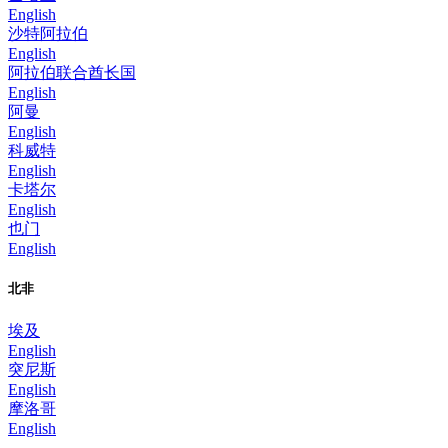
English
沙特阿拉伯
English
阿拉伯联合酋长国
English
阿曼
English
科威特
English
卡塔尔
English
也门
English
北非
埃及
English
突尼斯
English
摩洛哥
English