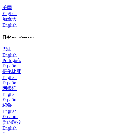
美国
English
加拿大
English
日本South America
巴西
English
Português
Español
哥伦比亚
English
Español
阿根廷
English
Español
秘鲁
English
Español
委内瑞拉
English