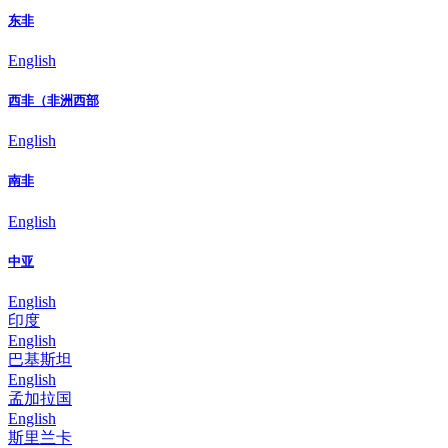
东非
English
西非（非洲西部
English
南非
English
中亚
English
印度
English
巴基斯坦
English
孟加拉国
English
斯里兰卡