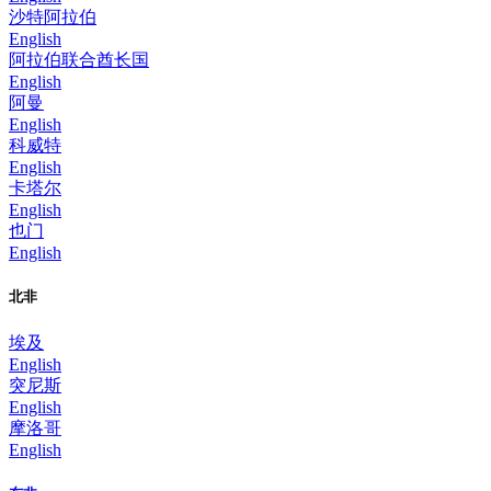
沙特阿拉伯
English
阿拉伯联合酋长国
English
阿曼
English
科威特
English
卡塔尔
English
也门
English
北非
埃及
English
突尼斯
English
摩洛哥
English