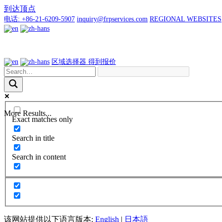
到达
顶点
电话:
+86-21-6209-5907
inquiry@frpservices.com
REGIONAL WEBSITES
可用语言
区域选择器
得到报价
More Results...
Exact matches only
Search in title
Search in content
该网站提供以下语言版本:
English
|
日本語