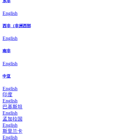
东非
English
西非（非洲西部
English
南非
English
中亚
English
印度
English
巴基斯坦
English
孟加拉国
English
斯里兰卡
English