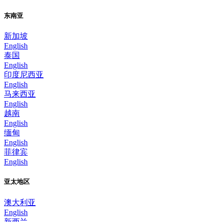
东南亚
新加坡
English
泰国
English
印度尼西亚
English
马来西亚
English
越南
English
缅甸
English
菲律宾
English
亚太地区
澳大利亚
English
新西兰