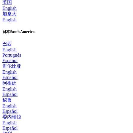
美国
English
加拿大
English
日本South America
巴西
English
Português
Español
哥伦比亚
English
Español
阿根廷
English
Español
秘鲁
English
Español
委内瑞拉
English
Español