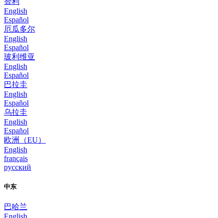
智利
English
Español
厄瓜多尔
English
Español
玻利维亚
English
Español
巴拉圭
English
Español
乌拉圭
English
Español
欧洲（EU）
English
français
русский
中东
巴哈兰
English