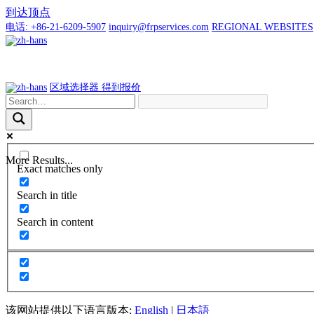
到达
顶点
电话:
+86-21-6209-5907
inquiry@frpservices.com
REGIONAL WEBSITES
可用语言
区域选择器
得到报价
More Results...
Exact matches only
Search in title
Search in content
该网站提供以下语言版本:
English
|
日本語