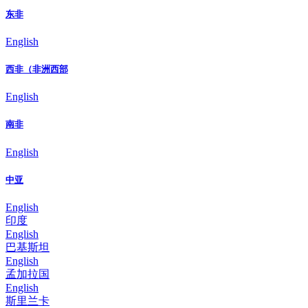
东非
English
西非（非洲西部
English
南非
English
中亚
English
印度
English
巴基斯坦
English
孟加拉国
English
斯里兰卡