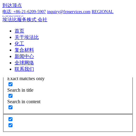
到达
顶点
电话:
+86-21-6209-5907
inquiry@frpservices.com
REGIONAL
WEBSITES
埃法比服务株式
会社
首页
可用语言
关于埃法比
化工
区域选择器
得到报价
复合材料
新闻中心
全球网络
联系我们
More Results...
Exact matches only
Search in title
Search in content