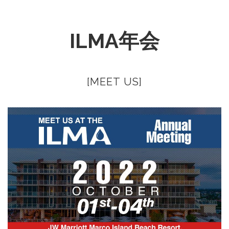
ILMA年会
[MEET US]