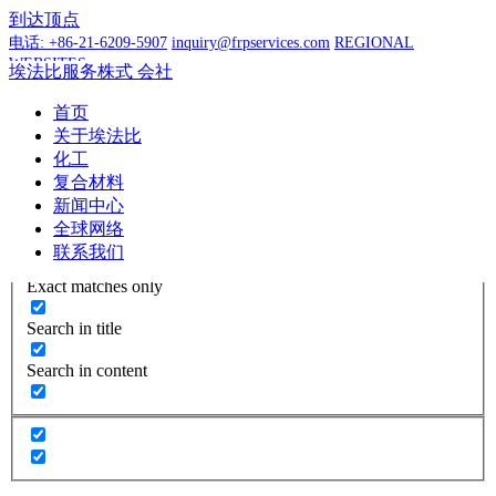
到达
顶点
电话:
+86-21-6209-5907
inquiry@frpservices.com
REGIONAL
WEBSITES
埃法比服务株式
会社
首页
可用语言
关于埃法比
化工
区域选择器
得到报价
复合材料
新闻中心
全球网络
联系我们
More Results...
Exact matches only
Search in title
Search in content