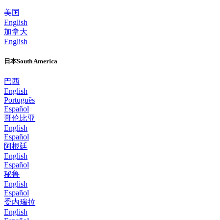
美国
English
加拿大
English
日本South America
巴西
English
Português
Español
哥伦比亚
English
Español
阿根廷
English
Español
秘鲁
English
Español
委内瑞拉
English