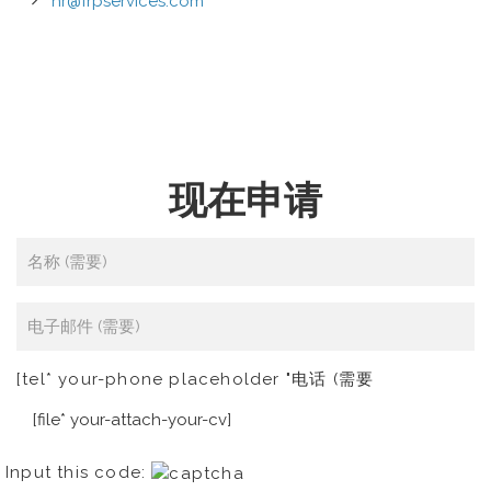
hr@frpservices.com
现在申请
[tel* your-phone placeholder "电话 (需要
[file* your-attach-your-cv]
Input this code: